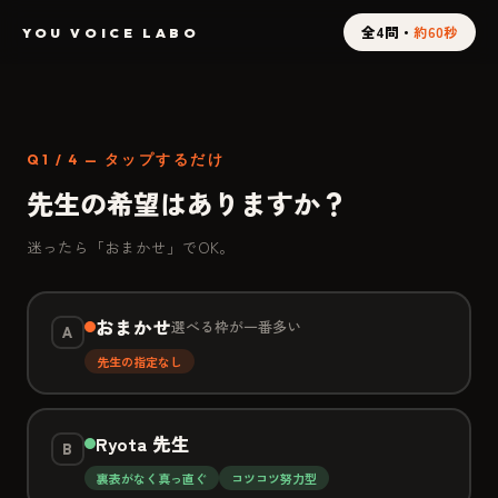
全4問・
約60秒
YOU VOICE LABO
Q1 / 4 — タップするだけ
先生の希望はありますか？
迷ったら「おまかせ」でOK。
おまかせ
選べる枠が一番多い
A
先生の指定なし
Ryota 先生
B
裏表がなく真っ直ぐ
コツコツ努力型