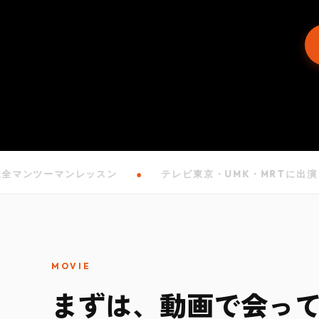
ツーマンレッスン
●
テレビ東京・UMK・MRTに出演
●
MOVIE
まずは、動画で会っ