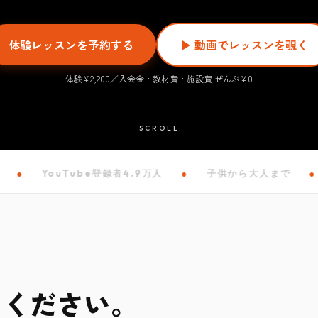
体験レッスンを予約する
▶ 動画でレッスンを覗く
体験¥2,200／入会金・教材費・施設費 ぜんぶ¥0
SCROLL
YouTube登録者4.9万人
●
子供から大人まで
●
VOI
てください。