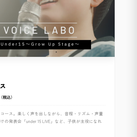
ス
00（税込）
のコース。楽しく声を出しながら、音程・リズム・声量
発表会「under 15 LIVE」など、子供が主役になれ